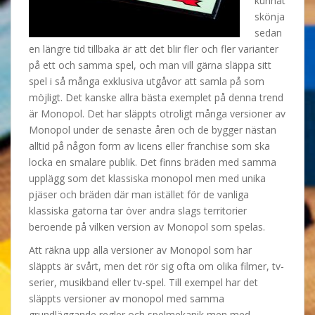
kunnat
skönja
sedan
en längre tid tillbaka är att det blir fler och fler varianter
på ett och samma spel, och man vill gärna släppa sitt
spel i så många exklusiva utgåvor att samla på som
möjligt. Det kanske allra bästa exemplet på denna trend
är Monopol. Det har släppts otroligt många versioner av
Monopol under de senaste åren och de bygger nästan
alltid på någon form av licens eller franchise som ska
locka en smalare publik. Det finns bräden med samma
upplägg som det klassiska monopol men med unika
pjäser och bräden där man istället för de vanliga
klassiska gatorna tar över andra slags territorier
beroende på vilken version av Monopol som spelas.
Att räkna upp alla versioner av Monopol som har
släppts är svårt, men det rör sig ofta om olika filmer, tv-
serier, musikband eller tv-spel. Till exempel har det
släppts versioner av monopol med samma
grundläggande regler och spelmekanik men med