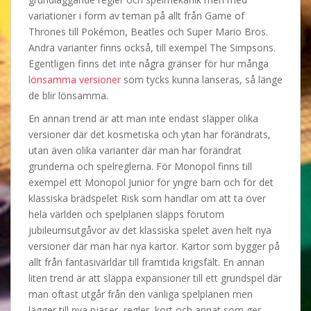
variationer i form av teman på allt från Game of
Thrones till Pokémon, Beatles och Super Mario Bros.
Andra varianter finns också, till exempel The Simpsons.
Egentligen finns det inte några gränser för hur många
lönsamma versioner
som tycks kunna lanseras, så länge
de blir lönsamma.
En annan trend är att man inte endast släpper olika
versioner där det kosmetiska och ytan har förändrats,
utan även olika varianter där man har förändrat
grunderna och spelreglerna. För Monopol finns till
exempel ett Monopol Junior för yngre barn och för det
klassiska brädspelet Risk som handlar om att ta över
hela världen och spelplanen släpps förutom
jubileumsutgåvor av det klassiska spelet även helt nya
versioner där man har nya kartor. Kartor som bygger på
allt från fantasivärldar till framtida krigsfält. En annan
liten trend är att släppa expansioner till ett grundspel där
man oftast utgår från den vanliga spelplanen men
lägger till nya pjäser, regler, kort och annat som ger